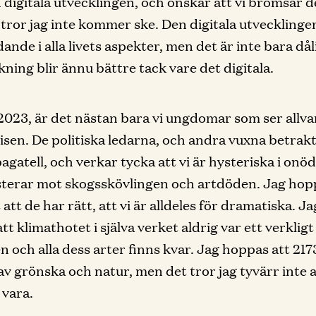
 digitala utvecklingen, och önskar att vi bromsar de
tror jag inte kommer ske. Den digitala utvecklinge
ande i alla livets aspekter, men det är inte bara dål
kning blir ännu bättre tack vare det digitala.
 2023, är det nästan bara vi ungdomar som ser allvar
isen. De politiska ledarna, och andra vuxna betrak
agatell, och verkar tycka att vi är hysteriska i onö
sterar mot skogsskövlingen och artdöden. Jag hop
 att de har rätt, att vi är alldeles för dramatiska. Ja
t klimathotet i själva verket aldrig var ett verkligt
en och alla dess arter finns kvar. Jag hoppas att 217
d av grönska och natur, men det tror jag tyvärr inte 
vara.