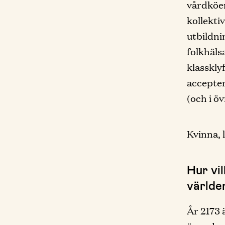
vårdköer
kollekti
utbildni
folkhäls
klasskly
accepter
(och i ö
Kvinna, l
Hur vil
världe
År 2173 