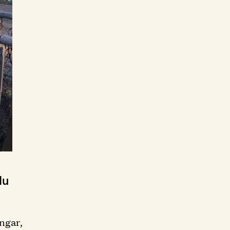
du
engar,