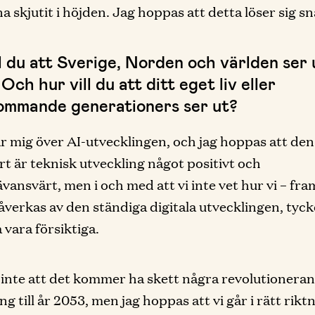
a skjutit i höjden. Jag hoppas att detta löser sig sn
ll du att Sverige, Norden och världen ser
Och hur vill du att ditt eget liv eller
ommande generationers ser ut?
r mig över AI-utvecklingen, och jag hoppas att de
art är teknisk utveckling något positivt och
ävansvärt, men i och med att vi inte vet hur vi – fra
åverkas av den ständiga digitala utvecklingen, tyck
a vara försiktiga.
 inte att det kommer ha skett några revolutionera
g till år 2053, men jag hoppas att vi går i rätt rikt