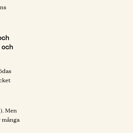
ens
och
a och
födas
ycket
…). Men
ör många