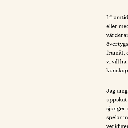
I framti
eller me
värderar
övertyga
framåt, 
vi vill h
kunskap,
Jag umgå
uppskatt
sjunger 
spelar m
verklige