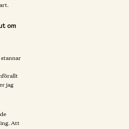
art.
 ut om
n stannar
mförallt
er jag
nde
ning. Att