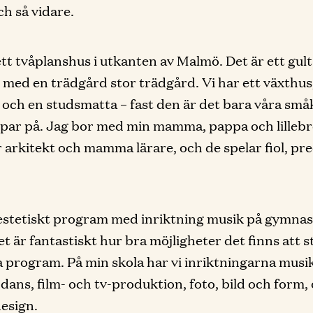
ch så vidare.
 ett tvåplanshus i utkanten av Malmö. Det är ett gult
 med en trädgård stor trädgård. Vi har ett växthus,
 och en studsmatta – fast den är det bara våra små
ar på. Jag bor med min mamma, pappa och lillebr
 arkitekt och mamma lärare, och de spelar fiol, pr
estetiskt program med inriktning musik på gymnasi
et är fantastiskt hur bra möjligheter det finns att 
a program. På min skola har vi inriktningarna musik
 dans, film- och tv-produktion, foto, bild och form,
design.