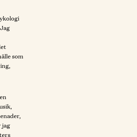
sykologi
 Jag
let
hälle som
ning,
gen
usik,
menader,
 jag
ters