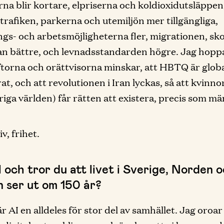
na blir kortare, elpriserna och koldioxidutsläppen 
vtrafiken, parkerna och utemiljön mer tillgängliga,
ngs- och arbetsmöjligheterna fler, migrationen, sk
an bättre, och levnadsstandarden högre. Jag hoppa
ftorna och orättvisorna minskar, att HBTQ är globa
at, och att revolutionen i Iran lyckas, så att kvinn
vriga världen) får rätten att existera, precis som mä
iv, frihet.
l och tror du att livet i Sverige, Norden 
n ser ut om 150 år?
är AI en alldeles för stor del av samhället. Jag oroa