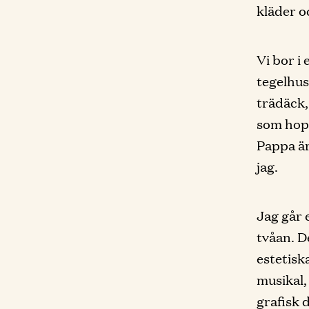
kläder o
Vi bor i
tegelhus
trädäck,
som hopp
Pappa är
jag.
Jag går 
tvåan. D
estetisk
musikal,
grafisk 