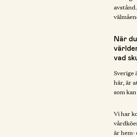
avstånd.
välmåen
När du
världe
vad sku
Sverige ä
här, är a
som kan 
Vi har k
vårdköer
är hem- 