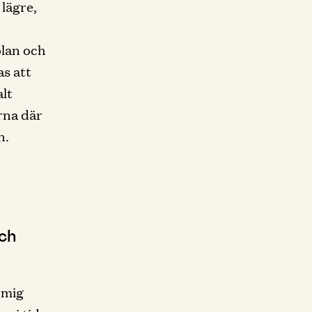
lägre,
olan och
s att
lt
orna där
n.
och
r mig