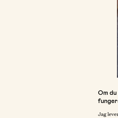
Om du 
fungera
Jag lever