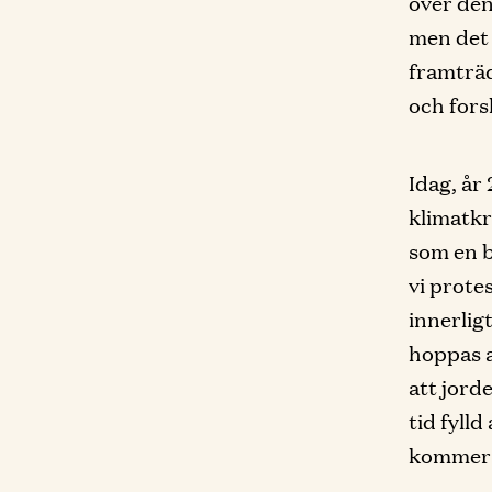
över den
men det 
framträd
och fors
Idag, år
klimatkr
som en b
vi prote
innerligt
hoppas at
att jord
tid fyll
kommer 