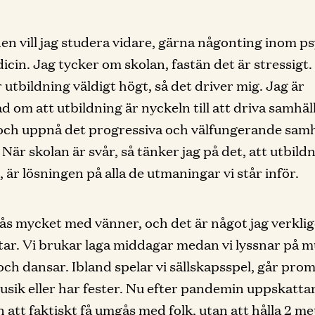
den vill jag studera vidare, gärna någonting inom p
dicin. Jag tycker om skolan, fastän det är stressigt.
 utbildning väldigt högt, så det driver mig. Jag är
d om att utbildning är nyckeln till att driva samhäl
och uppnå det progressiva och välfungerande sam
a. När skolan är svår, så tänker jag på det, att utbild
 är lösningen på alla de utmaningar vi står inför.
s mycket med vänner, och det är något jag verkli
ar. Vi brukar laga middagar medan vi lyssnar på m
och dansar. Ibland spelar vi sällskapsspel, går pro
usik eller har fester. Nu efter pandemin uppskattar
n att faktiskt få umgås med folk, utan att hålla 2 me