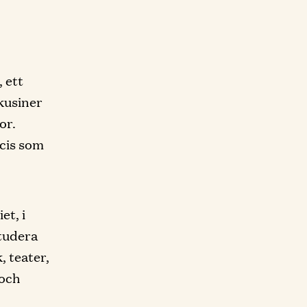
 ett
kusiner
or.
ecis som
et, i
studera
, teater,
 och