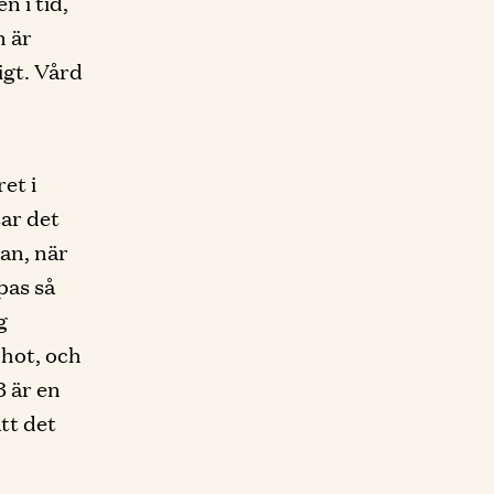
n i tid,
n är
igt. Vård
et i
tar det
dan, när
pas så
g
 hot, och
3 är en
att det