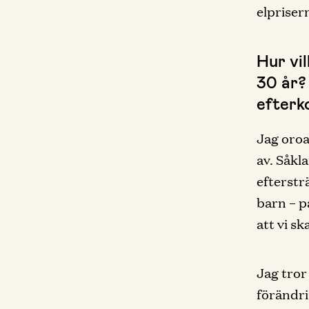
elprisern
Hur vi
30 år? 
efterk
Jag oroa
av. Såkl
efterstr
barn – p
att vi sk
Jag tror
förändrin