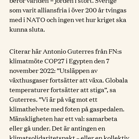
berör världen = jorden i stort. Sverige
som varit alliansfria i över 200 år tvingas
med i NATO och ingen vet hur kriget ska
kunna sluta.
Citerar här Antonio Guterres från FN:s
klimatmöte COP27 i Egypten den 7
november 2022: ”Utsläppen av
växthusgaser fortsätter att växa. Globala
temperaturer fortsätter att stiga”, sa
Guterres. ”Vi är på väg mot ett
klimathelvete med foten på gaspedalen.
Mänskligheten har ett val: samarbeta
eller gå under. Det är antingen en
klimatsolidaritetspakt – eller en kollektiv