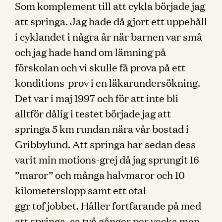
Som komplement till att cykla började jag
att springa. Jag hade då gjort ett uppehåll
i cyklandet i några år när barnen var små
och jag hade hand om lämning på
förskolan och vi skulle få prova på ett
konditions-prov i en läkarundersökning.
Det var i maj 1997 och för att inte bli
alltför dålig i testet började jag att
springa 5 km rundan nära vår bostad i
Gribbylund. Att springa har sedan dess
varit min motions-grej då jag sprungit 16
”maror” och många halvmaror och 10
kilometerslopp samt ett otal
ggr tof jobbet. Håller fortfarande på med
att springa, ca två gånger per vecka men