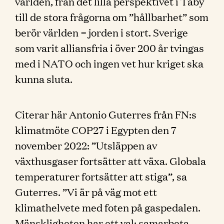
världen, från det lilla perspektivet i Täby
till de stora frågorna om ”hållbarhet” som
berör världen = jorden i stort. Sverige
som varit alliansfria i över 200 år tvingas
med i NATO och ingen vet hur kriget ska
kunna sluta.
Citerar här Antonio Guterres från FN:s
klimatmöte COP27 i Egypten den 7
november 2022: ”Utsläppen av
växthusgaser fortsätter att växa. Globala
temperaturer fortsätter att stiga”, sa
Guterres. ”Vi är på väg mot ett
klimathelvete med foten på gaspedalen.
Mänskligheten har ett val: samarbeta