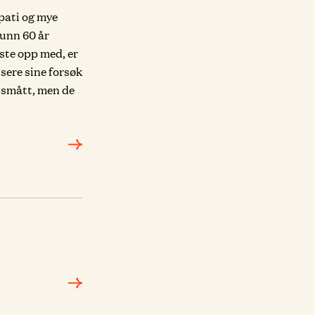
epati og mye
funn 60 år
kste opp med, er
isere sine forsøk
ye smått, men de