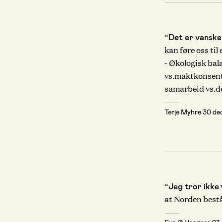
“
Det er vanske
kan føre oss til
- Økologisk bal
vs.maktkonsentr
samarbeid vs.d
Terje Myhre
30 de
“
Jeg tror ikke
at Norden bestå