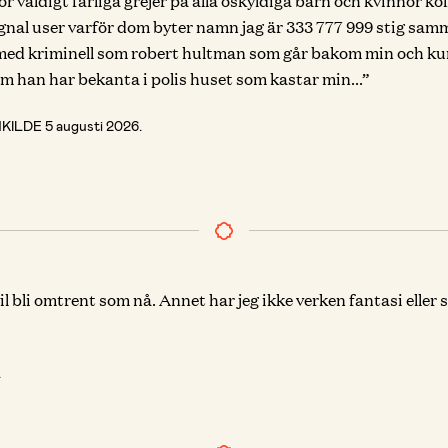
 väldigt farliga grejer på alla oskyldiga barn och kvinnor kol
ignal user varför dom byter namn jag är 333 777 999 stig sam
 med kriminell som robert hultman som går bakom min och ku
m han har bekanta i polis huset som kastar min...”
NKILDE
5 augusti 2026
.
il bli omtrent som nå. Annet har jeg ikke verken fantasi eller 
.