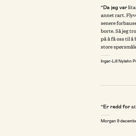
“
lita
Da jeg var
annet rart. Flyv
senere forbausen
borte. Så jeg tr
på å få oss til 
store spørsmålen
Inger-Lill Nylehn 
“
at
Er redd for
Morgan
9 decemb