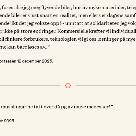
, forestilte jeg meg flyvende biler, hus av myke materialer, tel
ende biler er visst snart en realitet, men ellers er dagens sam
de likt det jeg vokste opp i - unntatt at solidariteten jeg vo
or ikke på store endringer. Kommersielle krefter vil individual
å bli flinkere forbrukere, teknologien vil gi oss løsninger på m
e kan bare løses av...”
Portaasen
12 december 2025
.
 musslingar he tatt over då pg av naive menesker! ”
er 2025
.