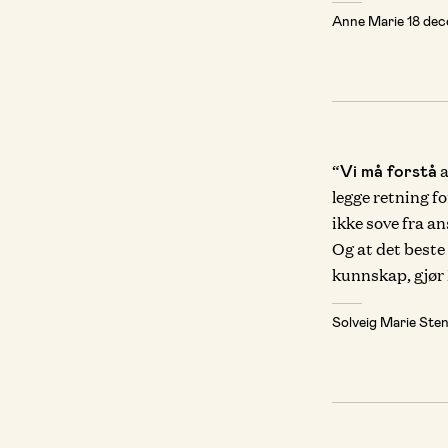
Anne Marie
18 de
“
a
Vi må forstå
legge retning fo
ikke sove fra an
Og at det beste
kunnskap, gjør 
Solveig Marie St