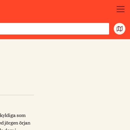
skyldiga som
ed jörgen örjan