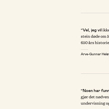
“
ikke
Vel, jeg vil
stein døde om 5
650 års historie
Arve-Gunnar Hel
“
Noen har fun
gjør det nødvend
undervisning og