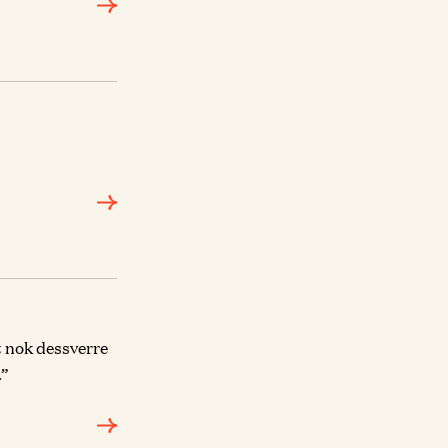
t nok dessverre
.”