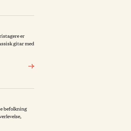
ristagere er
assisk gitar med
de befolkning
verlevelse,