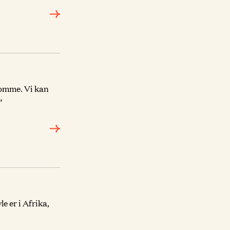
komme. Vi kan
”
 er i Afrika,