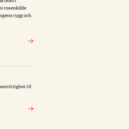
la dom i
mi rosenkilde
ngens rygg och
samvittighet til