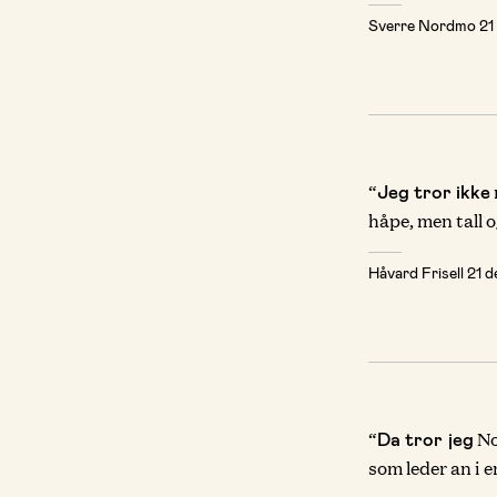
Sverre Nordmo
21
“
Jeg tror ikke
håpe, men tall o
Håvard Frisell
21 
“
No
Da tror jeg
som leder an i e