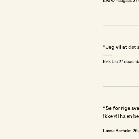
Eva Ø Haagaas
27
“
det s
Jeg vil at
Erik Lie
27 decemb
“
Se forrige sva
ikke vil ha en 
Lasse Berheim
26