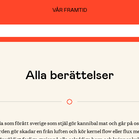
VÅR FRAMTID
Alla berättelser
la som förått sverige som stjäl gör kannibal mat och går på o
en gör skadar en från luften och kör kernel flow eller flux m