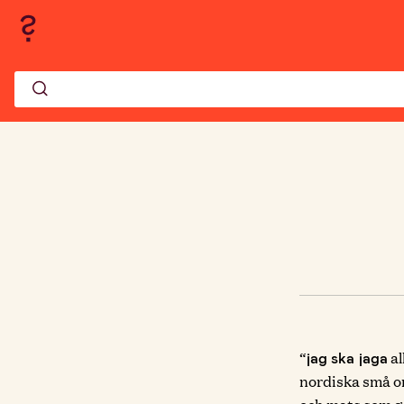
“
al
jag ska jaga
nordiska små ord