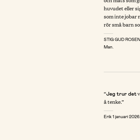
och mats som gör
huvudet eller s
som inte jobar
rör små barn so
STIG GUD ROSE
Man.
“
v
Jeg trur det
å tenke.”
Erik
1 januari 2026