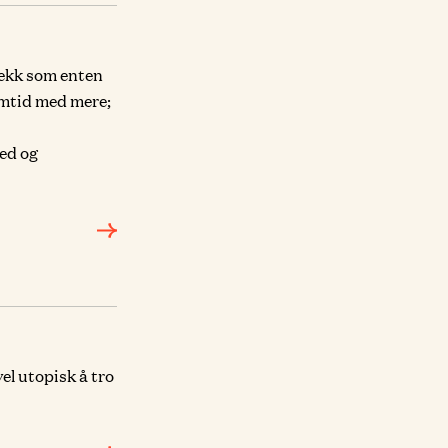
rekk som enten
remtid med mere;
red og
vel utopisk å tro