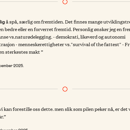
å spå, særlig om fremtiden. Det finnes mange utviklingst
lig
 en bedre eller en forverret fremtid. Personlig ønsker jeg en f
anse vs.naturødelegging. - demokrati, likeverd og autonomi
asjon - menneskerettigheter vs."survival of the fattest" - F
en sterkestes makt ”
cember 2025
.
vi kan forestille oss dette. men slik som pilen peker nå, er det 
r.”