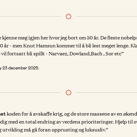
 kjenne meg igjen her hvor jeg bort om 50 år. De fleste nobelp
0 år - men Knut Hamsun kommer til å bli lest meget lenge. Kl
 vil fortsatt bli spillt - Narvaez, Dowland,Bach , Sor etc”
øy
23 december 2025
.
koden for å avskaffe krig, og de store massene av en øken
net
ig med en total endring av verdens prioriteringer. Hjelp til o
 utvikling må gå foran opprusting og luksusliv.”