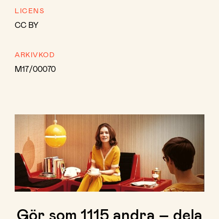
LICENS
CC BY
ARKIVKOD
M17/00070
Gör som
1115
andra – dela