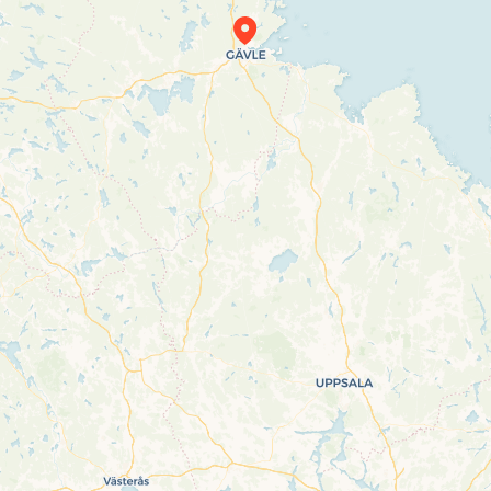
Travelers’ Map is loading…
If you see this after your page is loaded
completely, leafletJS files are missing.