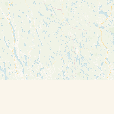
Travelers’ Map is loading…
If you see this after your page is loaded
completely, leafletJS files are missing.