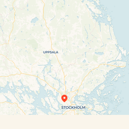
Travelers’ Map is loading…
If you see this after your page is loaded
completely, leafletJS files are missing.