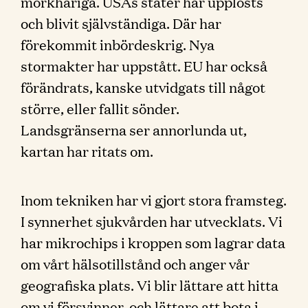
mörkhåriga. USAs stater har upplösts
och blivit självständiga. Där har
förekommit inbördeskrig. Nya
stormakter har uppstått. EU har också
förändrats, kanske utvidgats till något
större, eller fallit sönder.
Landsgränserna ser annorlunda ut,
kartan har ritats om.
Inom tekniken har vi gjort stora framsteg.
I synnerhet sjukvården har utvecklats. Vi
har mikrochips i kroppen som lagrar data
om vårt hälsotillstånd och anger vår
geografiska plats. Vi blir lättare att hitta
om vi försvinner, och lättare att bota i