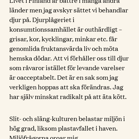
Livet i Finland är bättre i många andra
länder men jag avskyr sättet vi behandlar
djur på. Djurplågeriet i
konsumtionssamhället är outhärdligt –
grisar, kor, kycklingar, minkar etc. får
genomlida fruktansvärda liv och möta
hemska dödar. Att vi förhåller oss till djur
som råvaror istället för levande varelser
är oacceptabelt. Det är en sak som jag
verkligen hoppas att ska förändras. Jag
har själv minskat radikalt på att äta kött.
Slit- och släng-kulturen belastar miljön i
hög grad, liksom plastavfallet i haven.
Miljöfrågorna oroar mig.