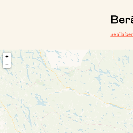
Berä
Se alla be
+
−