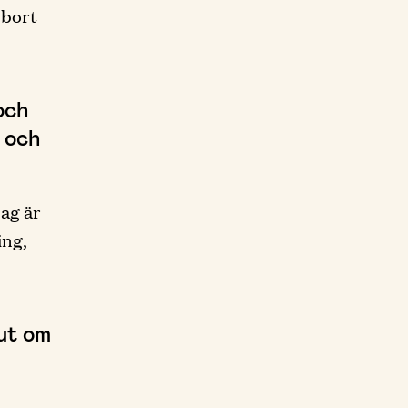
 bort
och
a och
jag är
ing,
 ut om