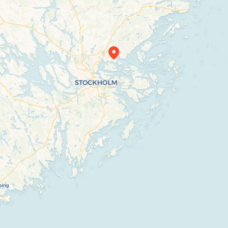
Travelers’ Map is loading…
If you see this after your page is loaded completely, leafletJS files are missing.