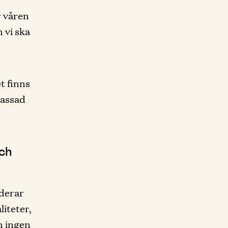
r våren
 vi ska
t finns
passad
och
uderar
liteter,
ch ingen