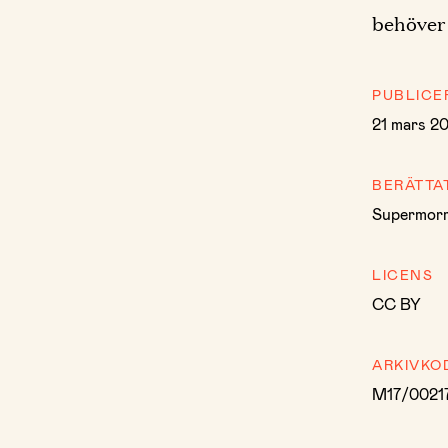
behöver
PUBLICE
21 mars 2
BERÄTTA
Supermor
LICENS
CC BY
ARKIVKO
M17/0021