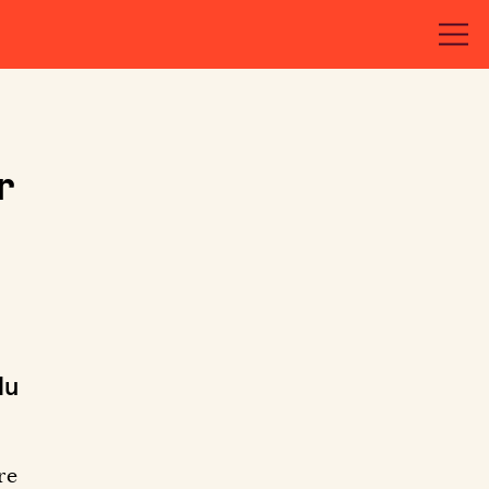
r
du
re