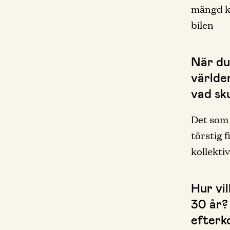
mängd kö
bilen
När du
världe
vad sku
Det som 
törstig 
kollekti
Hur vi
30 år? 
efterk