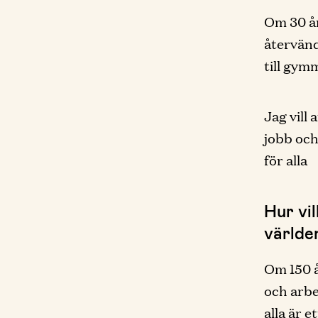
Om 30 år
återvänd
till gym
Jag vill
jobb och
för alla
Hur vil
världe
Om 150 å
och arbe
alla är e