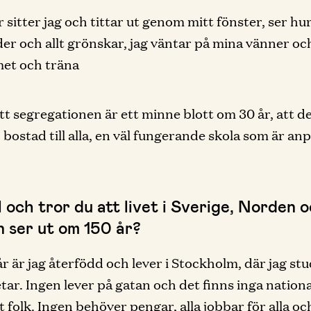
 sitter jag och tittar ut genom mitt fönster, ser hu
er och allt grönskar, jag väntar på mina vänner och
met och träna
 att segregationen är ett minne blott om 30 år, att de
 bostad till alla, en väl fungerande skola som är an
l och tror du att livet i Sverige, Norden 
n ser ut om 150 år?
r är jag återfödd och lever i Stockholm, där jag st
tar. Ingen lever på gatan och det finns inga nationa
tt folk. Ingen behöver pengar, alla jobbar för alla o