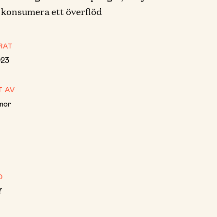
 konsumera ett överflöd
RAT
023
T AV
mor
D
7