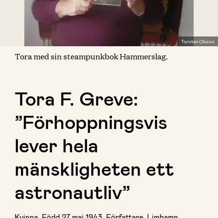
Torsten Olsson
Tora med sin steampunkbok Hammerslag.
Tora F. Greve:
”Förhoppningsvis
lever hela
mänskligheten ett
astronautliv”
Kvinna. Född 27 maj 1943. Författare. Limhamn.