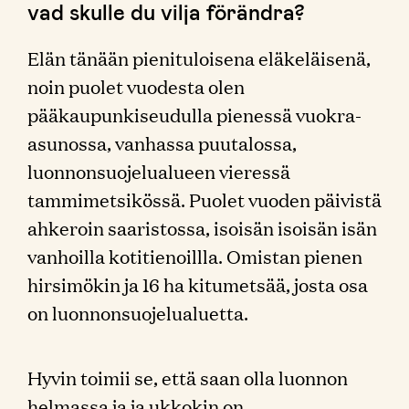
vad skulle du vilja förändra?
Elän tänään pienituloisena eläkeläisenä,
noin puolet vuodesta olen
pääkaupunkiseudulla pienessä vuokra-
asunossa, vanhassa puutalossa,
luonnonsuojelualueen vieressä
tammimetsikössä. Puolet vuoden päivistä
ahkeroin saaristossa, isoisän isoisän isän
vanhoilla kotitienoillla. Omistan pienen
hirsimökin ja 16 ha kitumetsää, josta osa
on luonnonsuojelualuetta.
Hyvin toimii se, että saan olla luonnon
helmassa ja ja ukkokin on