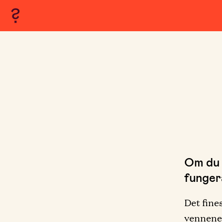
Om du 
fungera
Det fines
vennene m