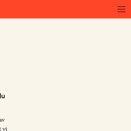
du
av
 vi