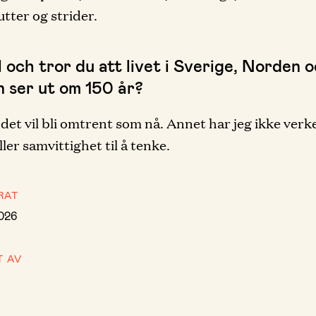
utter og strider.
l och tror du att livet i Sverige, Norden 
n ser ut om 150 år?
 det vil bli omtrent som nå. Annet har jeg ikke verk
ller samvittighet til å tenke.
RAT
2026
T AV