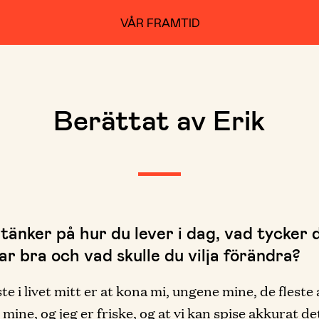
VÅR FRAMTID
Berättat av Erik
tänker på hur du lever i dag, vad tycker 
r bra och vad skulle du vilja förändra?
te i livet mitt er at kona mi, ungene mine, de fleste 
ine, og jeg er friske, og at vi kan spise akkurat det