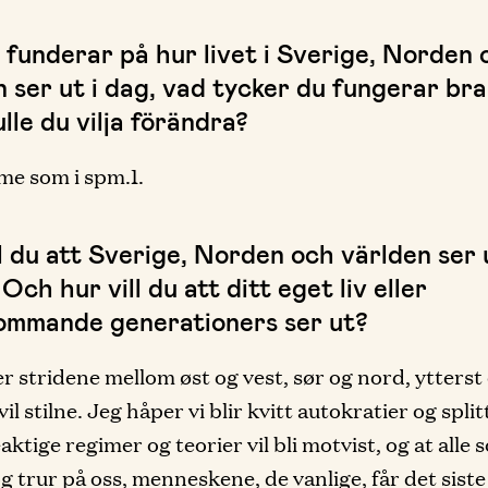
 funderar på hur livet i Sverige, Norden 
n ser ut i dag, vad tycker du fungerar br
lle du vilja förändra?
e som i spm.1.
ll du att Sverige, Norden och världen ser
Och hur vill du att ditt eget liv eller
ommande generationers ser ut?
r stridene mellom øst og vest, sør og nord, ytterst
vil stilne. Jeg håper vi blir kvitt autokratier og spli
aktige regimer og teorier vil bli motvist, og at alle 
g trur på oss, menneskene, de vanlige, får det siste