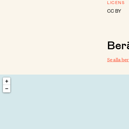
LICENS
CC BY
Berä
Se alla be
+
−