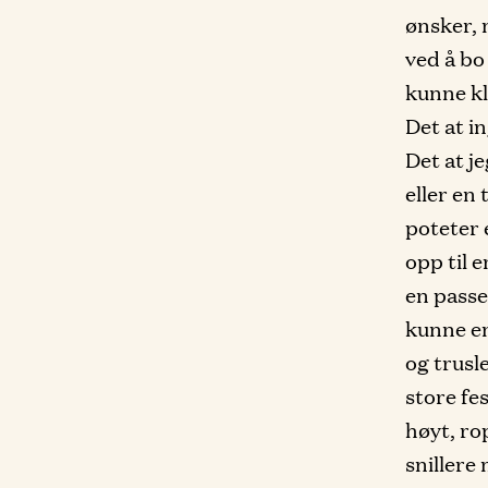
ønsker, 
ved å bo
kunne kl
Det at in
Det at j
eller en 
poteter e
opp til 
en passer
kunne en
og trusl
store fes
høyt, ro
snillere