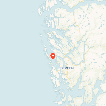
Travelers’ Map is loading…
If you see this after your page is loaded completely, leafletJS files are missing.