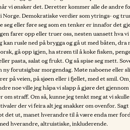
når vi ønsker det. Deretter kommer alle de andre f
 i Norge. Demokratiske verdier som ytrings- og trus
e seg eller føre seg som en tenker er innafor det gj
gen farer opp eller truer oss, nesten uansett hva vi 
eg kan rusle ned på brygga og gå ut med båten, dra 
torsk, gå opp igjen, ha strøm til å koke fisken, penge
ller pasta, salat og frukt. Og så spise seg mett. Sov
en ny forutsigbar morgendag. Møte naboene eller sl
er på veien, på sjøen eller i fjellet, med et smil. Om
dre noe ville jeg håpa vi slapp å gjøre det gjenno
er om straff. Om så, kunne jeg tenkt meg at vi skulle
tivaler der vi feira alt jeg snakker om ovenfor. Sagt
pt det ut, manet hverandre til å være enda mer for
 med hverandre, altruistiske, inkluderende.