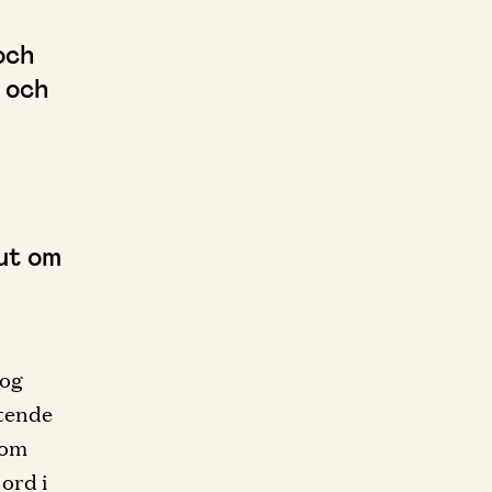
och
a och
 ut om
 og
ttende
som
 ord i