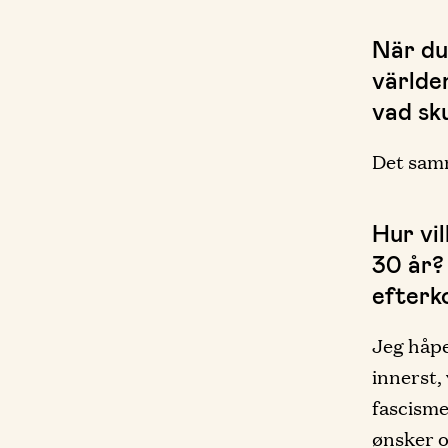
När du
världe
vad sku
Det samm
Hur vi
30 år? 
efterk
Jeg håpe
innerst, 
fascisme
ønsker o