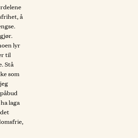
ordelene
frihet, å
engse.
gjør.
noen lyr
r til
e. Stå
ike som
 jeg
m påbud
 ha laga
 det
domsfrie,