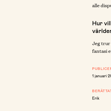
alle disp
Hur vil
världe
Jeg trur
fantasi e
PUBLICE
1 januari 
BERÄTTA
Erik