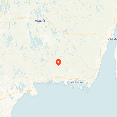
Travelers’ Map is loading…
If you see this after your page is loaded
completely, leafletJS files are missing.