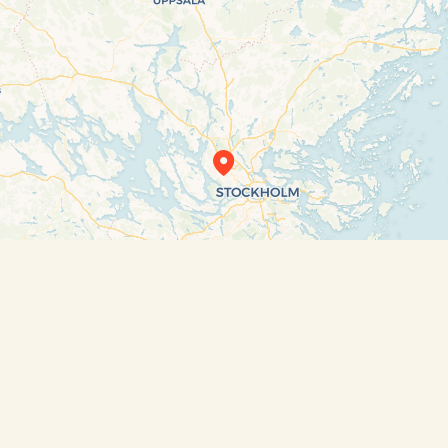
Travelers’ Map is loading…
If you see this after your page is loaded
completely, leafletJS files are missing.