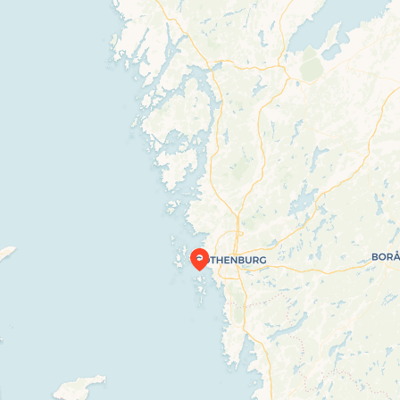
Travelers’ Map is loading…
If you see this after your page is loaded completely, leafletJS files are missing.