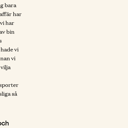
ag bara
affär har
vi har
av bin
s
 hade vi
nnan vi
vilja
nsporter
sliga så
.
och