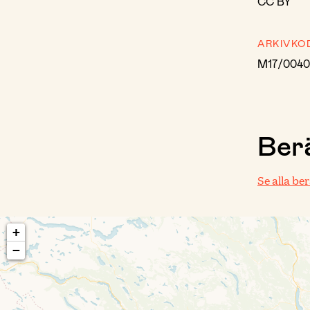
CC BY
ARKIVKO
M17/0040
Berä
Se alla be
+
−