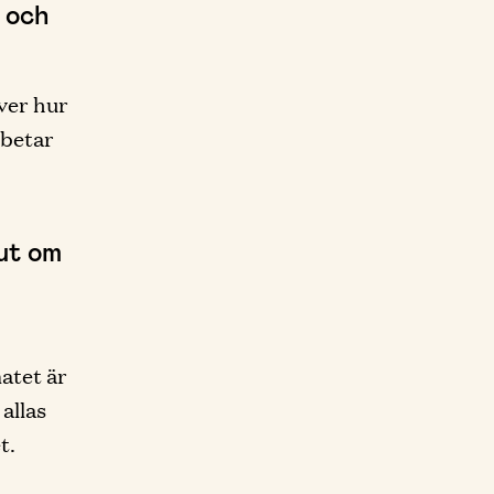
a och
ver hur
rbetar
 ut om
atet är
allas
t.