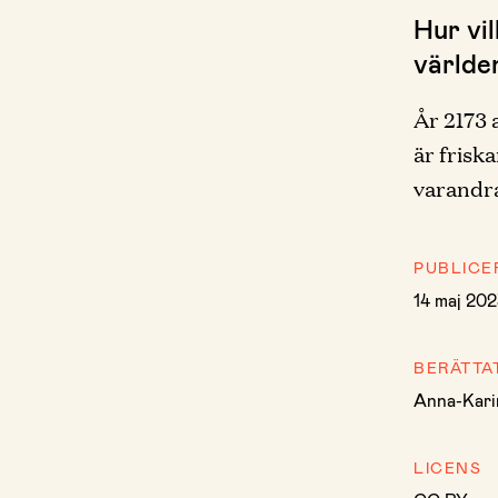
Hur vil
världe
År 2173 
är frisk
varandra
PUBLICE
14 maj 20
BERÄTTA
Anna-Kari
LICENS