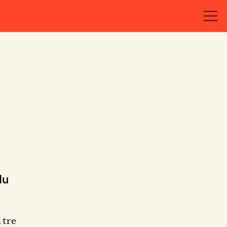
du
 tre