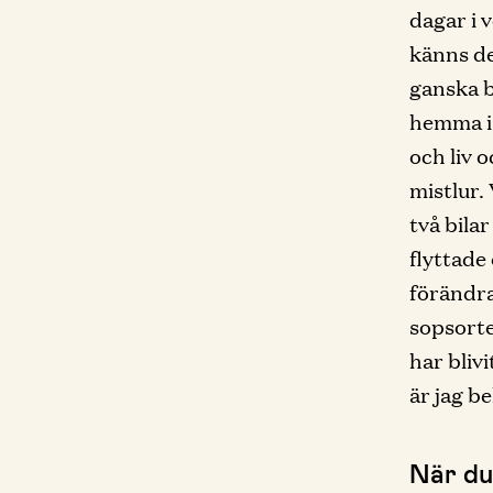
dagar i v
känns de
ganska b
hemma is
och liv 
mistlur. 
två bila
flyttade 
förändra
sopsorte
har blivi
är jag b
När du