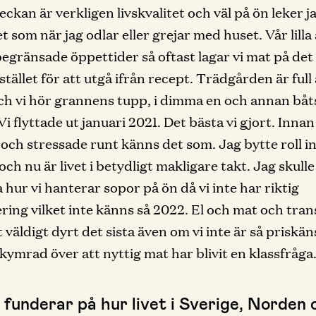
eckan är verkligen livskvalitet och väl på ön leker j
t som när jag odlar eller grejar med huset. Vår lilla 
egränsade öppettider så oftast lagar vi mat på det 
tället för att utgå ifrån recept. Trädgården är full 
och vi hör grannens tupp, i dimma en och annan båt
Vi flyttade ut januari 2021. Det bästa vi gjort. Innan
r och stressade runt känns det som. Jag bytte roll i
och nu är livet i betydligt makligare takt. Jag skulle 
 hur vi hanterar sopor på ön då vi inte har riktig
ring vilket inte känns så 2022. El och mat och tra
t väldigt dyrt det sista även om vi inte är så priskän
ekymrad över att nyttig mat har blivit en klassfråga
 funderar på hur livet i Sverige, Norden 