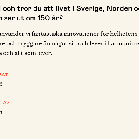
l och tror du att livet i Sverige, Norden 
n ser ut om 150 år?
använder vi fantastiska innovationer för helhetens 
are och tryggare än någonsin och lever i harmoni m
 och allt som lever.
RAT
23
T AV
n