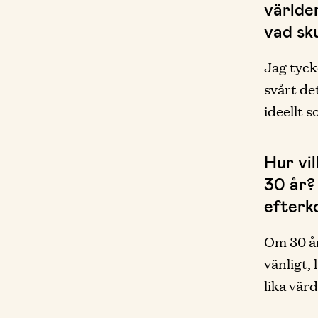
världe
vad sku
Jag tyck
svårt de
ideellt 
Hur vi
30 år? 
efterk
Om 30 år
vänligt,
lika värd