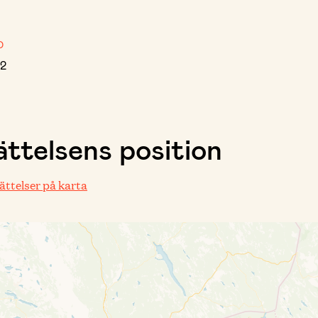
D
2
ttelsens position
rättelser på karta