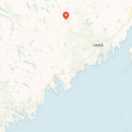
Travelers’ Map is loading…
If you see this after your page is loaded
completely, leafletJS files are missing.