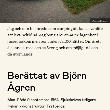
Anette Hansen
Jag och min bil inredd som campingbil, kallas vanlife
att leva heltid så. Jag bor själv i en 40m² lägenhet i
huset bakom men bor i bilen ca 100 nätter. Om året,
älskar att resa och se Sverig och om möjligt då och
då utomlands.
Berättat av Björn
Ågren
Man. Född 9 september 1964. Sjukskriven tidigare
mekanikkkonstruktör. Tystberga.