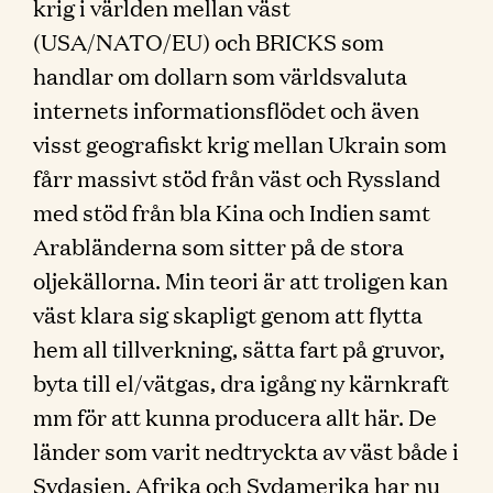
krig i världen mellan väst
(USA/NATO/EU) och BRICKS som
handlar om dollarn som världsvaluta
internets informationsflödet och även
visst geografiskt krig mellan Ukrain som
fårr massivt stöd från väst och Ryssland
med stöd från bla Kina och Indien samt
Arabländerna som sitter på de stora
oljekällorna. Min teori är att troligen kan
väst klara sig skapligt genom att flytta
hem all tillverkning, sätta fart på gruvor,
byta till el/vätgas, dra igång ny kärnkraft
mm för att kunna producera allt här. De
länder som varit nedtryckta av väst både i
Sydasien, Afrika och Sydamerika har nu