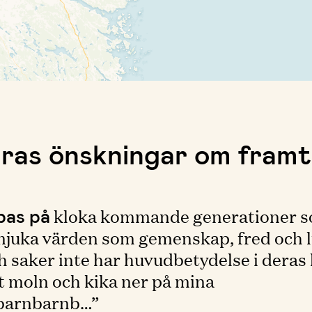
ras önskningar om framt
pas på
kloka kommande generationer s
 mjuka värden som gemenskap, fred och l
 saker inte har huvudbetydelse i deras li
tt moln och kika ner på mina
barnbarnb…”