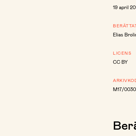
19 april 2
BERÄTTA
Elias Broli
LICENS
CC BY
ARKIVKO
M17/0030
Berä