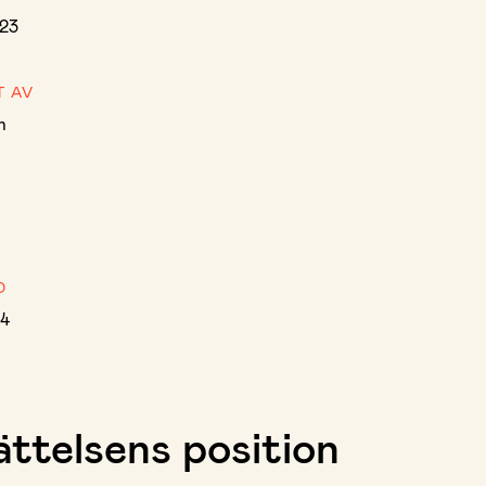
023
T AV
n
D
4
ttelsens position