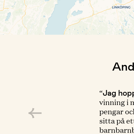
And
Jag hop
“
vinning i
pengar och
sitta på e
barnbarn