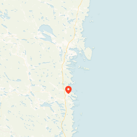
Travelers’ Map is loading…
If you see this after your page is loaded completely, leafletJS files are missing.