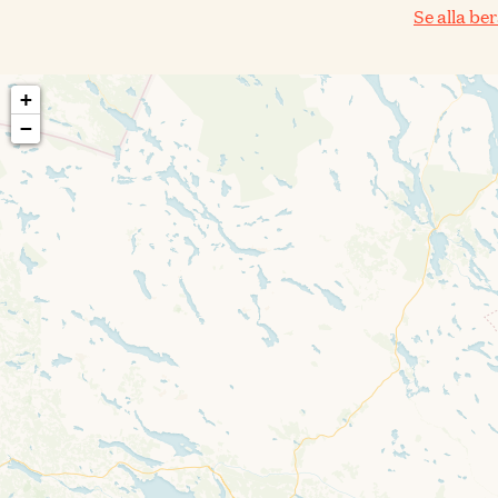
Se alla be
+
−