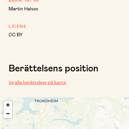
BERÄTTAT AV
Martin Halsos
LICENS
CC BY
Berättelsens position
Se alla berättelser på karta
+
−