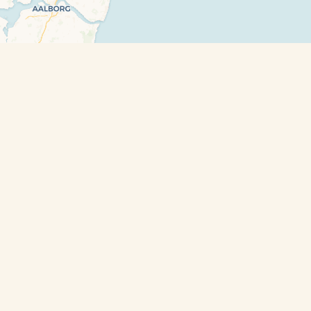
Leaflet
| ©
OpenStreetMap
contributors and ©
CARTO