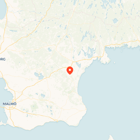
Travelers’ Map is loading…
If you see this after your page is loaded
completely, leafletJS files are missing.