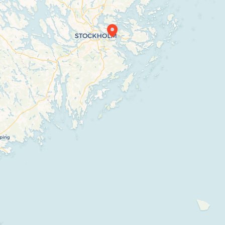
Travelers’ Map is loading…
If you see this after your page is loaded
completely, leafletJS files are missing.