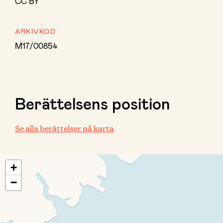
CC BY
ARKIVKOD
M17/00854
Berättelsens position
Se alla berättelser på karta
+
−