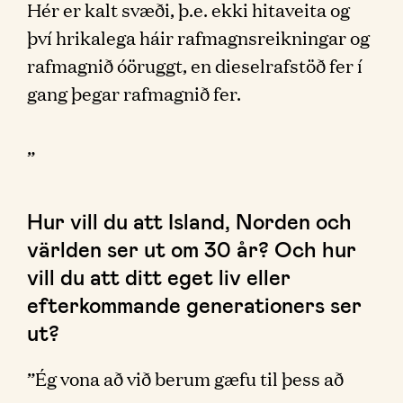
Hér er kalt svæði, þ.e. ekki hitaveita og
því hrikalega háir rafmagnsreikningar og
rafmagnið óöruggt, en dieselrafstöð fer í
gang þegar rafmagnið fer.
”
Hur vill du att Island, Norden och
världen ser ut om 30 år? Och hur
vill du att ditt eget liv eller
efterkommande generationers ser
ut?
”Ég vona að við berum gæfu til þess að