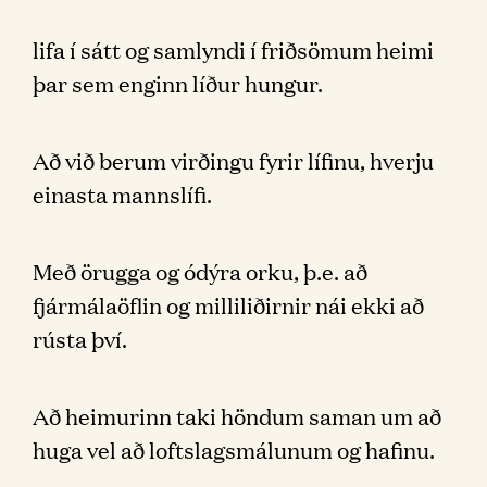
lifa í sátt og samlyndi í friðsömum heimi
þar sem enginn líður hungur.
Að við berum virðingu fyrir lífinu, hverju
einasta mannslífi.
Með örugga og ódýra orku, þ.e. að
fjármálaöflin og milliliðirnir nái ekki að
rústa því.
Að heimurinn taki höndum saman um að
huga vel að loftslagsmálunum og hafinu.