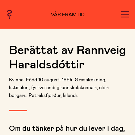
VÅR FRAMTID
Berättat av Rannveig
Haraldsdóttir
Kvinna. Född 10 augusti 1954. Grasalækning,
listmálun, fyrrverandi grunnskólakennari, eldri
borgari.. Patreksfjörður, Íslandi.
Om du tänker på hur du lever i dag,