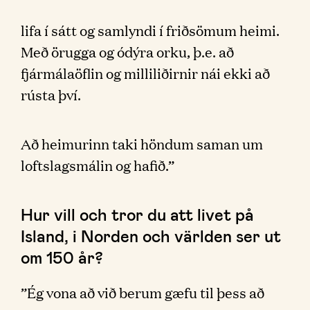
lifa í sátt og samlyndi í friðsömum heimi.
Með örugga og ódýra orku, þ.e. að
fjármálaöflin og milliliðirnir nái ekki að
rústa því.
Að heimurinn taki höndum saman um
loftslagsmálin og hafið.”
Hur vill och tror du att livet på
Island, i Norden och världen ser ut
om 150 år?
”Ég vona að við berum gæfu til þess að