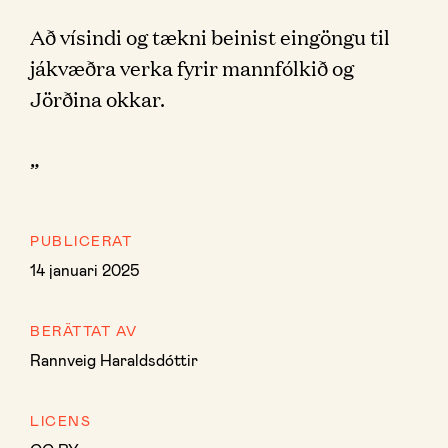
Að vísindi og tækni beinist eingöngu til
jákvæðra verka fyrir mannfólkið og
Jörðina okkar.
”
PUBLICERAT
14 januari 2025
BERÄTTAT AV
Rannveig Haraldsdóttir
LICENS