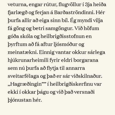
veturna, engar rútur, flugvöllur í 3ja heiða
fjarlægð og ferjan á Barðaströndinni. Hér
þurfa allir að eiga sinn bíl. Ég myndi vilja
fá göng og betri samgöngur. Við höfum
góða skóla og heilbrigðisstofnun en
þyrftum að fá aftur ljósmóður og
meinatækni. Einnig vantar okkur sárlega
hjúkrunarheimili fyrir eldri borgarana
sem nú þurfa að flytja til annarra
sveitarfélaga og það er sár viðskilnaður.
,,Hagræðingin”” í heilbrigðiskerfinu var
ekki í okkar þágu og við það versnaði
þjónustan hér.