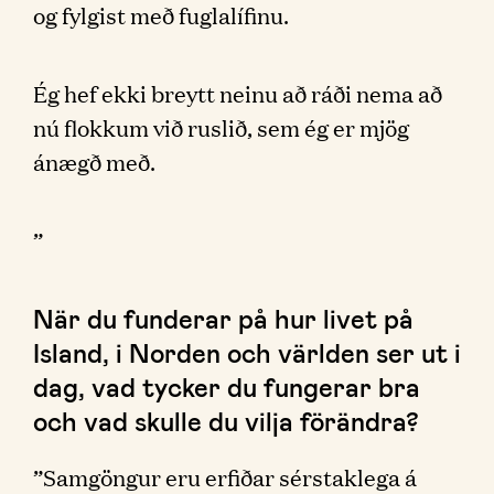
og fylgist með fuglalífinu.
Ég hef ekki breytt neinu að ráði nema að
nú flokkum við ruslið, sem ég er mjög
ánægð með.
”
När du funderar på hur livet på
Island, i Norden och världen ser ut i
dag, vad tycker du fungerar bra
och vad skulle du vilja förändra?
”Samgöngur eru erfiðar sérstaklega á