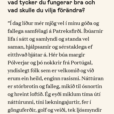
vad tycker du fungerar bra och
vad skulle du vilja förändra?
”Í dag líður mér mjög vel í mínu góða og
fallega samfélagi á Patreksfirði. Íbúarnir
lifa í sátt og samlyndi og standa vel
saman, hjálpsamir og sérstaklega ef
eitthvað bjátar á. Hér búa margir
Pólverjar og þó nokkrir frá Portúgal,
yndislegt fólk sem er velkomið og við
erum ein heild, enginn rasismi. Náttúran
er stórbrotin og falleg, mikið til ósnortin
og hreint loftið. Ég eyði miklum tíma útí
náttúrunni, tíni lækningajurtir, fer í
gönguferðir, golf og veiði, tek ljósmyndir