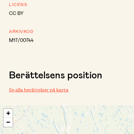
LICENS
CC BY
ARKIVKOD
M17/00744
Berättelsens position
Se alla berättelser på karta
+
−