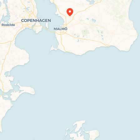
Travelers’ Map is loading…
If you see this after your page is loaded
completely, leafletJS files are missing.