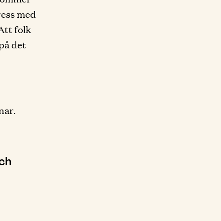
tress med
Att folk
 på det
nar.
och