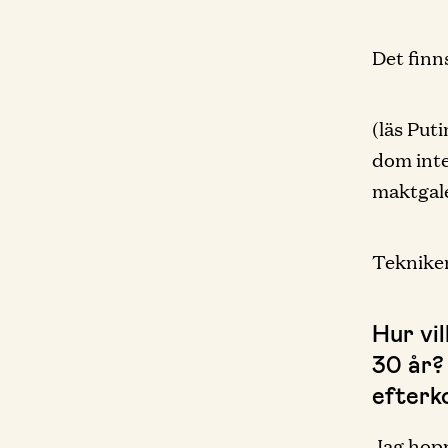
Det finn
(läs Put
dom inte
maktgale
Tekniken
Hur vi
30 år? 
efterk
Jag hop