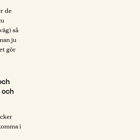
er de
ju
väg) så
 man ju
et gör
och
a och
ycker
ekomma i