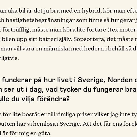
n åka bil är det ju bra med en hybrid, kör man eft
ch hastighetsbegränsningar som finns så fungerar 
t förträfflig, måste man köra lite fortare (tex motor
u bilen upp sitt batteri själv. Sopsortera, det måste
man vill vara en människa med hedern i behåll så d
ligtvis.
 funderar på hur livet i Sverige, Norden 
n ser ut i dag, vad tycker du fungerar br
lle du vilja förändra?
 för lite bostäder till rimliga priser vilket jag inte t
utom har vi hemlösa i Sverige. Att det får ens för
d är för mig en gåta.