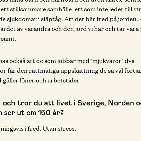
 ett stillsammare samhälle, ett som inte leder till s
de sjukdomar i släptåg. Att det blir fred på jorden. 
värdet av varandra och den jord vi har och tar vara
rsamt.
as också att de som jobbar med ’mjukvaror’ dvs
r får den rättmätiga uppskattning de så väl förtjä
 gäller löner och arbetstider.
l och tror du att livet i Sverige, Norden 
n ser ut om 150 år?
ingsvis i fred. Utan stress.