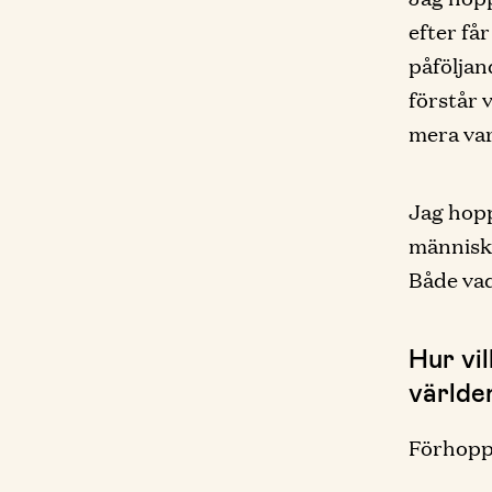
efter får
påföljan
förstår 
mera va
Jag hopp
människo
Både vad
Hur vil
världe
Förhoppn