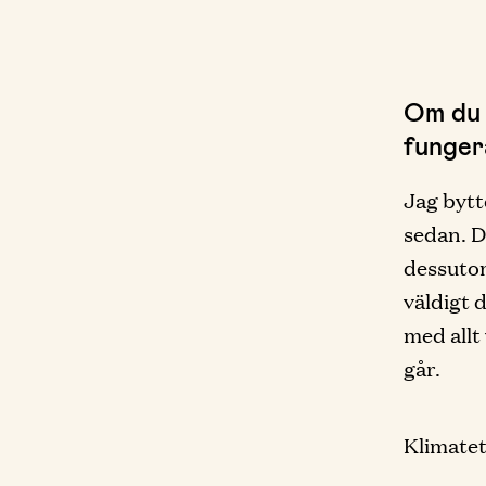
Om du 
fungera
Jag bytte
sedan. D
dessutom
väldigt 
med allt 
går.
Klimatet,