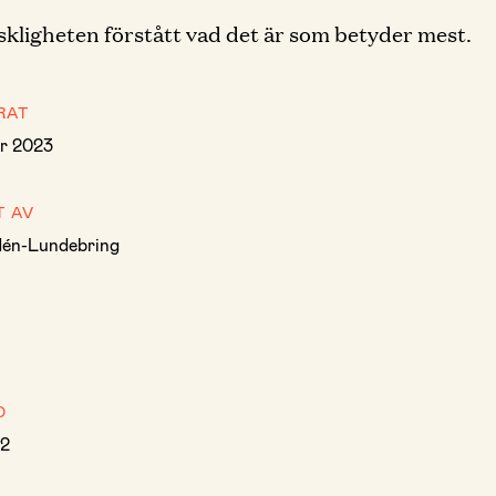
kligheten förstått vad det är som betyder mest.
RAT
r 2023
T AV
dén-Lundebring
D
2