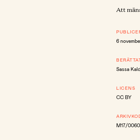
Att mäns
PUBLICE
6 novembe
BERÄTTA
Sassa Kal
LICENS
CC BY
ARKIVKO
M17/0060