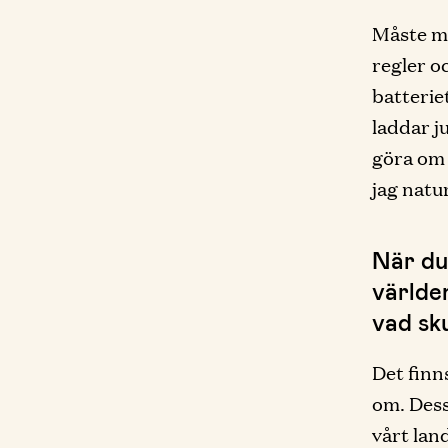
Måste ma
regler o
batterie
laddar j
göra om 
jag natur
När du
världe
vad sku
Det finns
om. Dess
vårt lan