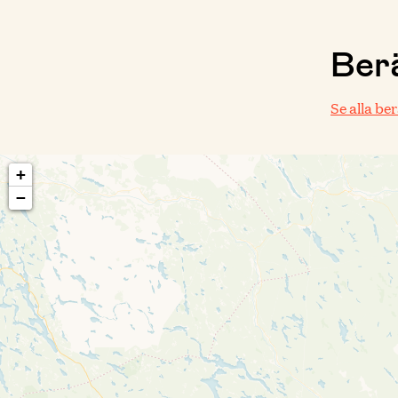
Berä
Se alla be
+
−