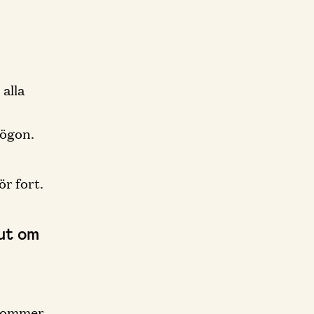
 alla
 ögon.
ör fort.
 ut om
 kommer