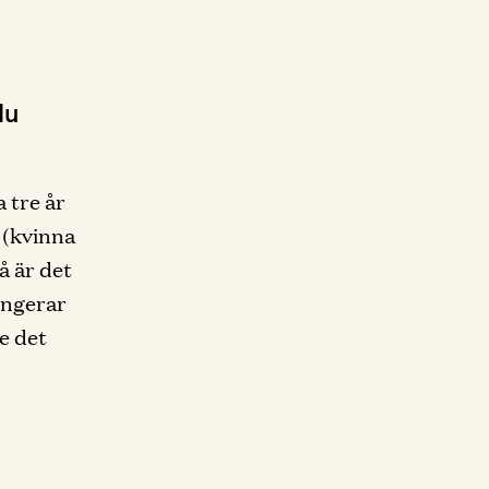
du
a tre år
 (kvinna
å är det
fungerar
ge det