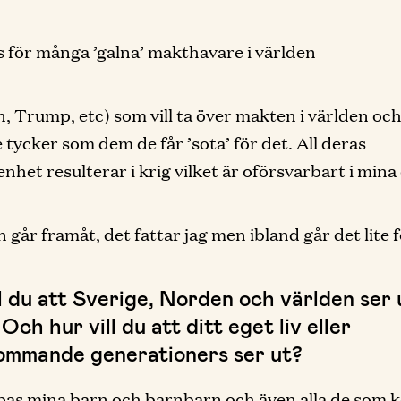
s för många ’galna’ makthavare i världen
in, Trump, etc) som vill ta över makten i världen och
 tycker som dem de får ’sota’ för det. All deras
nhet resulterar i krig vilket är oförsvarbart i mina
 går framåt, det fattar jag men ibland går det lite f
ll du att Sverige, Norden och världen ser
Och hur vill du att ditt eget liv eller
ommande generationers ser ut?
pas mina barn och barnbarn och även alla de som