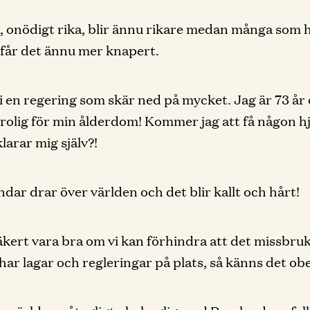
, onödigt rika, blir ännu rikare medan många som 
får det ännu mer knapert.
i en regering som skär ned på mycket. Jag är 73 år 
orolig för min ålderdom! Kommer jag att få någon h
klarar mig själv?!
dar drar över världen och det blir kallt och hårt!
äkert vara bra om vi kan förhindra att det missbru
 har lagar och regleringar på plats, så känns det ob