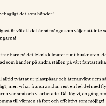
behagligt det som händer!
gast är väl att det är så många som väljer att inte s
ingarna!
ttar bara på det lokala klimatet runt husknuten, d
vad som händer på andra ställen på vårt fantastiska 
äl alltid tvättat ur plastpåsar och återanvänt dem s
igt, men vi har å andra sidan rest en hel del med fl
rna var små och vi arbetade. Då flög vi, en gång om
komma till värmen så fort och effektivt som möjligt!