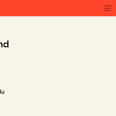
nd
du