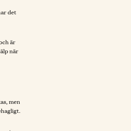
har det
och är
jälp när
kas, men
ehagligt.