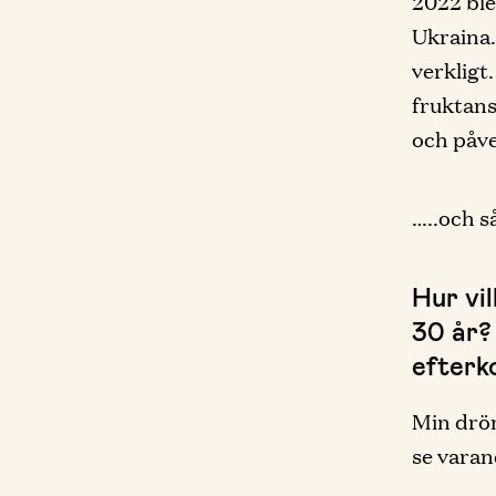
2022 ble
Ukraina.
verkligt
fruktans
och påv
…..och s
Hur vi
30 år? 
efterk
Min dröm
se varan