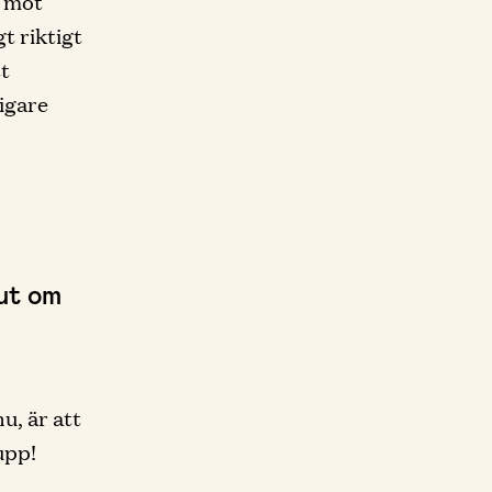
l mot
t riktigt
tt
rigare
 ut om
u, är att
upp!