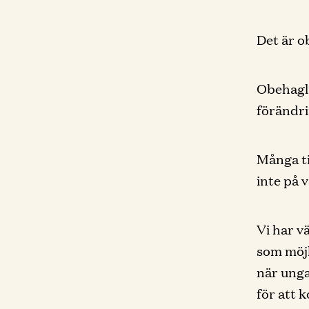
Det är o
Obehagli
förändr
Många ti
inte på 
Vi har v
som möjl
när unga
för att 