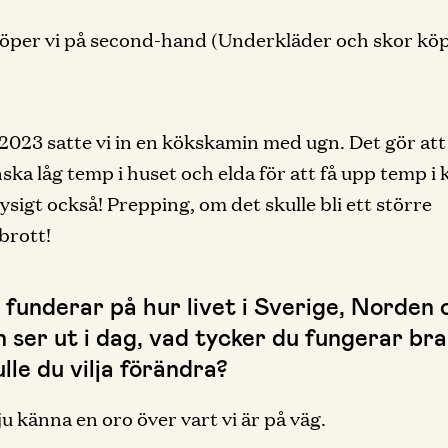
öper vi på second-hand (Underkläder och skor köp
2023 satte vi in en kökskamin med ugn. Det gör att
nska låg temp i huset och elda för att få upp temp i 
ysigt också! Prepping, om det skulle bli ett större
brott!
 funderar på hur livet i Sverige, Norden 
n ser ut i dag, vad tycker du fungerar br
lle du vilja förändra?
ju känna en oro över vart vi är på väg.