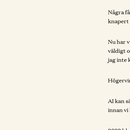
Några få
knapert 
Nu har v
väldigt 
jag inte 
Högervin
AI kan s
innan vi