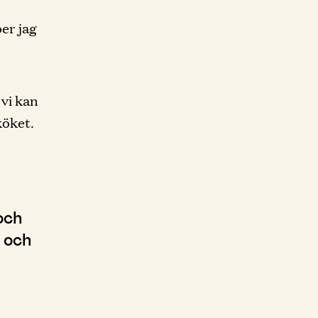
er jag
 vi kan
köket.
och
a och