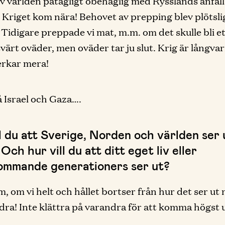
v världen påtagligt obehaglig med Rysslands anfal
 Kriget kom nära! Behovet av prepping blev plötslig
. Tidigare preppade vi mat, m.m. om det skulle bli e
värt oväder, men oväder tar ju slut. Krig är långva
erkar mera!
å Israel och Gaza….
ll du att Sverige, Norden och världen ser
Och hur vill du att ditt eget liv eller
ommande generationers ser ut?
, om vi helt och hållet bortser från hur det ser ut n
dra! Inte klättra på varandra för att komma högst 