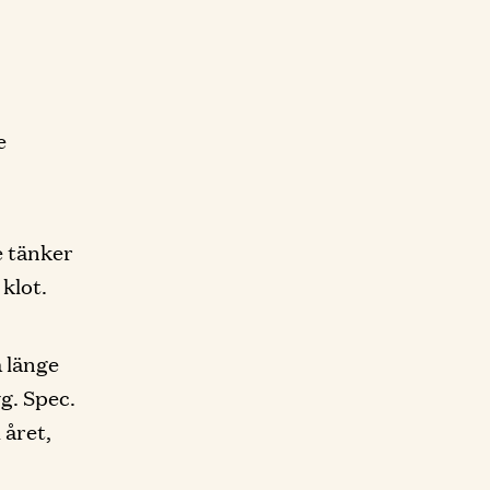
e
e tänker
klot.
å länge
yg. Spec.
 året,