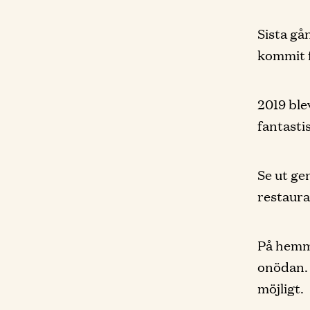
Sista gå
kommit f
2019 ble
fantasti
Se ut ge
restaura
På hemma
onödan. 
möjligt.