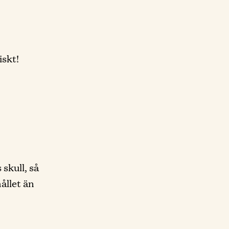
iskt!
skull, så
hållet än