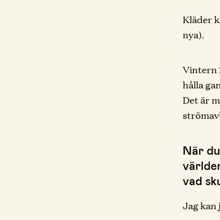
Kläder k
nya).
Vintern 
hålla ga
Det är m
strömav
När du
världe
vad sku
Jag kan 