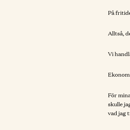
På friti
Alltså, d
Vi handl
Ekonomis
För mina
skulle ja
vad jag 