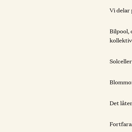
Vi delar
Bilpool, 
kollektiv
Solcelle
Blommor 
Det låte
Fortfara