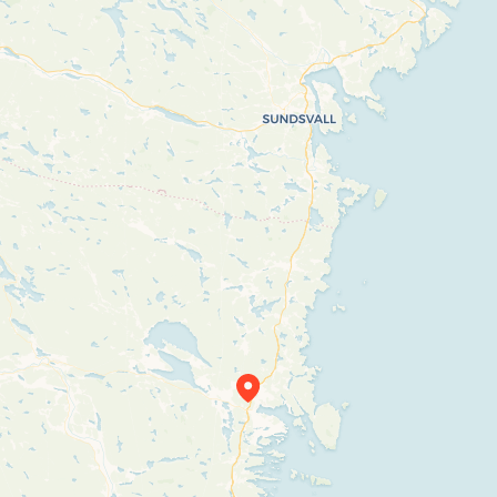
Travelers’ Map is loading…
If you see this after your page is loaded
completely, leafletJS files are missing.