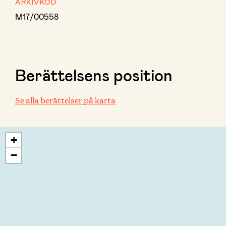
ARKIVKOD
M17/00558
Berättelsens position
Se alla berättelser på karta
+
−