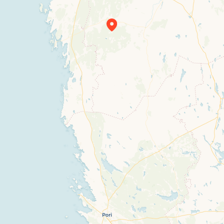
Travelers’ Map is loading…
If you see this after your page is loaded
completely, leafletJS files are missing.